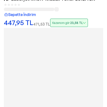
Sepette İndirim
447,95
TL
Kazancını gör
23,58
TL
471,53
TL