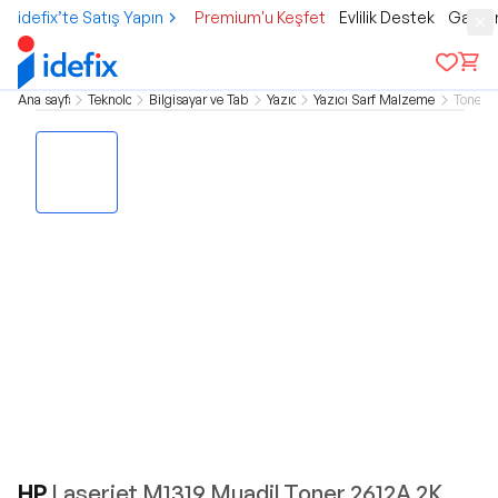
idefix’te Satış Yapın
Premium'u Keşfet
Evlilik Destek
Gamer
Ana sayfa
Teknoloji
Bilgisayar ve Tablet
Yazıcı
Yazıcı Sarf Malzemeleri
Toner
HP
Laserjet M1319 Muadil Toner 2612A 2K