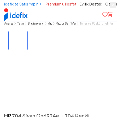
idefix’te Satış Yapın
Premium'u Keşfet
Evlilik Destek
Gamer
Ana sayfa
Teknoloji
Bilgisayar ve Tablet
Yazıcı
Yazıcı Sarf Malzemeleri
Toner ve Püskürtmeli Kart
HP
704 Siyah Cn692Ae + 704 Renkli