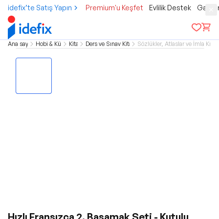
idefix’te Satış Yapın
Premium'u Keşfet
Evlilik Destek
Gamer
Ana sayfa
Hobi & Kültür
Kitap
Ders ve Sınav Kitapları
Sözlükler, Atlaslar ve İmla Kılav
Hızlı Fransızca 2. Basamak Seti - Kutulu