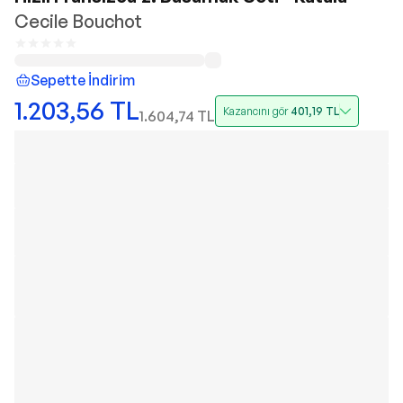
Cecile Bouchot
Sepette İndirim
1.203,56
TL
Kazancını gör
401,19
TL
1.604,74
TL