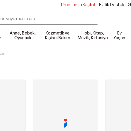
Premium'u Keşfet
Evlilik Destek
G
Anne, Bebek,
Kozmetik ve
Hobi, Kitap,
Ev,
r
Oyuncak
Kişisel Bakım
Müzik, Kırtasiye
Yaşam
klar