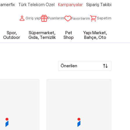
amerfix
Türk Telekom Özel
Kampanyalar
Sipariş Takibi
Giriş yap
Puanlarım
Sepetim
Favorilerim
Spor,
Süpermarket,
Pet
Yapı Market,
Outdoor
Gıda, Temizlik
Shop
Bahçe, Oto
Önerilen