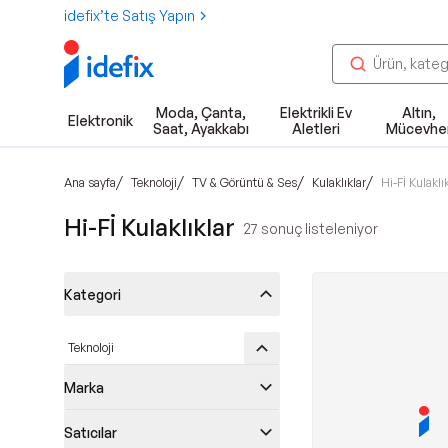
idefix’te Satış Yapın
Moda, Çanta,
Elektrikli Ev
Altın,
Elektronik
Saat, Ayakkabı
Aletleri
Mücevhe
/
/
/
/
Ana sayfa
Teknoloji
TV & Görüntü & Ses
Kulaklıklar
Hi-Fİ Kulaklı
Hi-Fİ Kulaklıklar
27
sonuç listeleniyor
Kategori
Teknoloji
Marka
Satıcılar