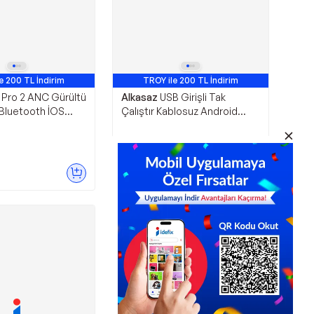
e 200 TL İndirim
TROY ile 200 TL İndirim
r Pro 2 ANC Gürültü
Alkasaz
USB Girişli Tak
 Bluetooth İOS
Çalıştır Kablosuz Android
mlu Şarj Kablolu
Auto Cihazı Yeni Nesil -
GGGGGG1597-5874
L
9.881,87
TL