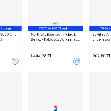
 İndirim
TROY ile 200 TL İndirim
TROY il
3000 Çift
Northcity
Bluetooth Kulaklık
ScHitec
Ai
lık
Beyaz – Kablosuz Dokunmatik
Engelleyici
Kontrol, 24 Saat Pil Ömrü,
Android Uyu
Cihaz İsmi Değiştirme
Kulaklık
1.444,98
TL
902,50
T