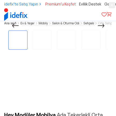
idefix’te Satış Yapın
Premium'u Keşfet
Evlilik Destek
Gamer
Ana sayfa
Ev & Yaşam
Mobilya
Salon & Oturma Odası
Sehpalar
Orta Sehpa
Hey Modüler Mobilya
Ada Tekerlekli Orta