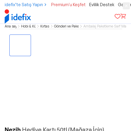
idefix’te Satış Yapın
Premium'u Keşfet
Evlilik Destek
Gamer
Ana sayfa
Hobi & Kültür
Kırtasiye
Gönderi ve Paketleme
Ambalaj Paketleme Sarf Malze
Nezih
Hediye Kartı 50tl (Mağaza İçin)