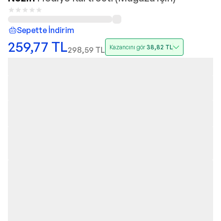
Sepette İndirim
259,77
TL
Kazancını gör
38,82
TL
298,59
TL