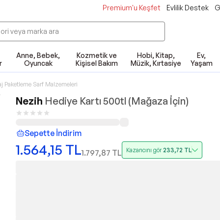
Premium'u Keşfet
Evlilik Destek
G
Anne, Bebek,
Kozmetik ve
Hobi, Kitap,
Ev,
r
Oyuncak
Kişisel Bakım
Müzik, Kırtasiye
Yaşam
j Paketleme Sarf Malzemeleri
Nezih
Hediye Kartı 500tl (Mağaza İçin)
Sepette İndirim
1.564,15
TL
Kazancını gör
233,72
TL
1.797,87
TL