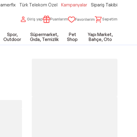
amerfix
Türk Telekom Özel
Kampanyalar
Sipariş Takibi
Giriş yap
Puanlarım
Sepetim
Favorilerim
Spor,
Süpermarket,
Pet
Yapı Market,
Outdoor
Gıda, Temizlik
Shop
Bahçe, Oto