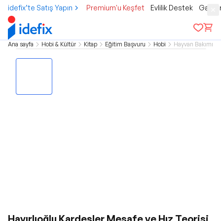
idefix’te Satış Yapın
Premium'u Keşfet
Evlilik Destek
Gamer
Ana sayfa
Hobi & Kültür
Kitap
Eğitim Başvuru
Hobi
Hayvan Bakımı
Hayırlıoğlu Kardeşler Mesafe ve Hız Teorisi