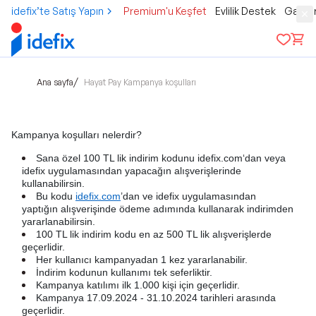
idefix’te Satış Yapın
Premium'u Keşfet
Evlilik Destek
Gamer
/
Ana sayfa
Hayat Pay Kampanya koşulları
Kampanya koşulları nelerdir?
Sana özel 100 TL lik indirim kodunu idefix.com‘dan veya
idefix uygulamasından yapacağın alışverişlerinde
kullanabilirsin.
Bu kodu
idefix.com
’dan ve idefix uygulamasından
yaptığın alışverişinde ödeme adımında kullanarak indirimden
yararlanabilirsin.
100 TL lik indirim kodu en az 500 TL lik alışverişlerde
geçerlidir.
Her kullanıcı kampanyadan 1 kez yararlanabilir.
İndirim kodunun kullanımı tek seferliktir.
Kampanya katılımı ilk 1.000 kişi için geçerlidir.
Kampanya 17.09.2024 - 31.10.2024 tarihleri arasında
geçerlidir.