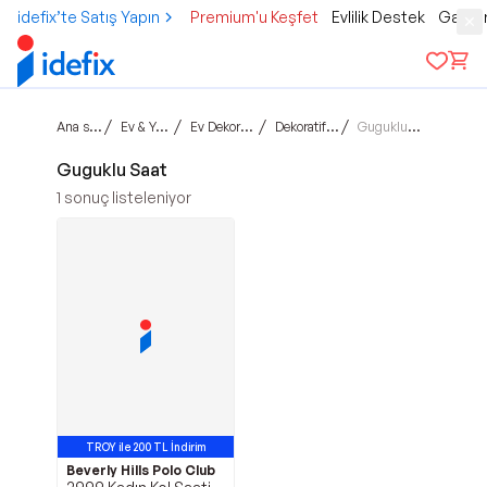
idefix’te Satış Yapın
Premium'u Keşfet
Evlilik Destek
Gamer
Ana sayfa
/
/
/
/
Ev & Yaşam
Ev Dekorasyon
Dekoratif Saat
Guguklu Saat
Guguklu Saat
1
sonuç listeleniyor
TROY ile 200 TL İndirim
Beverly Hills Polo Club