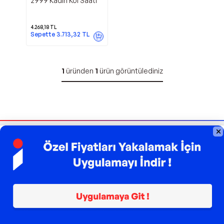
2999 Kadın Kol Saati
4.268,18
TL
Sepette
3.713,32
TL
1
üründen
1
ürün görüntülediniz
Bizi Takip Edin
Sipariş Takibi