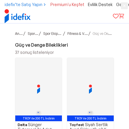
idefix’te Satış Yapın
Premium'u Keşfet
Evlilik Destek
Gamer
Ana sayfa
/
/
/
/
Spor & Outdoor
Spor Ekipman & Aksesuar
Fitness & Vücut Geliştirme
Güç ve Denge Bileklikleri
Güç ve Denge Bileklikleri
37
sonuç listeleniyor
TROY ile 200 TL İndirim
TROY ile 200 TL İndirim
Sünger
Siyah Sertlik
Delta
Toyfest