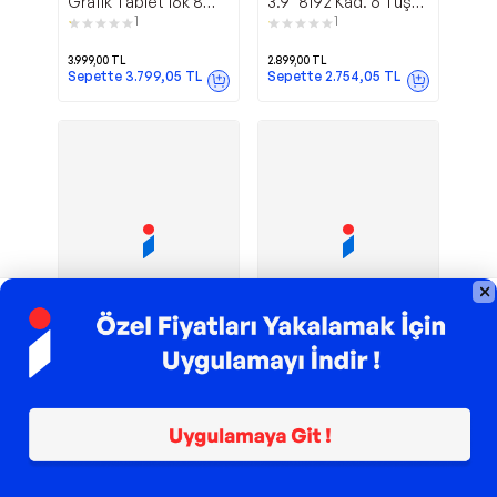
Grafik Tablet 16k 8
3.9" 8192 Kad. 6 Tuş
Kısayol Siyah
Grafik Tablet
1
1
3.999,00
TL
2.899,00
TL
Sepette
3.799,05
TL
Sepette
2.754,05
TL
TROY ile 200 TL İndirim
TROY ile 200 TL İndirim
420 Grafik Çizim
Artist Pro 19
Huion
Xp-Pen
Tableti 4x2.23-İnc
Gen 2 4K Çözünürlük
Grafik Ekran Tablet
1
Dual 16K
999,00
TL
46.460,10
TL
Sepette
949,05
TL
Sepette
44.137,09
TL