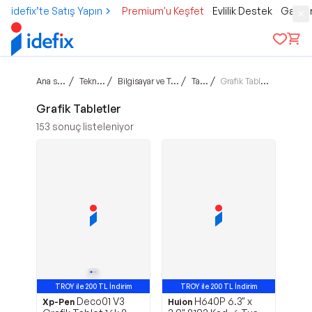
idefix’te Satış Yapın
Premium'u Keşfet
Evlilik Destek
Gamer
Ana sayfa
/
/
/
/
Teknoloji
Bilgisayar ve Tablet
Tablet
Grafik Tabletler
Grafik Tabletler
153
sonuç listeleniyor
TROY ile 200 TL İndirim
TROY ile 200 TL İndirim
Deco01 V3
H640P 6.3" x
Xp-Pen
Huion