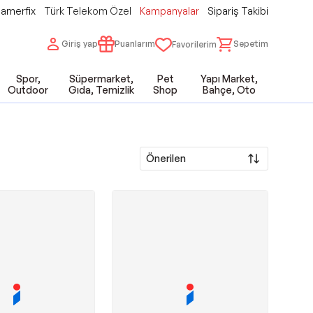
amerfix
Türk Telekom Özel
Kampanyalar
Sipariş Takibi
Giriş yap
Puanlarım
Sepetim
Favorilerim
Spor,
Süpermarket,
Pet
Yapı Market,
Outdoor
Gıda, Temizlik
Shop
Bahçe, Oto
Önerilen