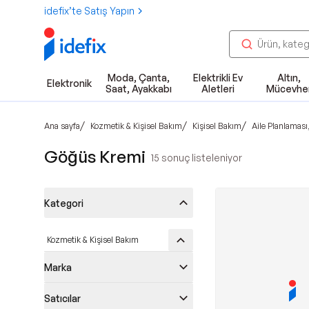
idefix’te Satış Yapın
Moda, Çanta,
Elektrikli Ev
Altın,
Elektronik
Saat, Ayakkabı
Aletleri
Mücevhe
/
/
/
Ana sayfa
Kozmetik & Kişisel Bakım
Kişisel Bakım
Aile Planlaması
Göğüs Kremi
15
sonuç listeleniyor
Kategori
Kozmetik & Kişisel Bakım
Marka
Satıcılar