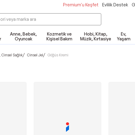
Premium'u Keşfet
Evlilik Destek
G
Anne, Bebek,
Kozmetik ve
Hobi, Kitap,
Ev,
r
Oyuncak
Kişisel Bakım
Müzik, Kırtasiye
Yaşam
/
/
, Cinsel Sağlık
Cinsel Jel
Göğüs Kremi