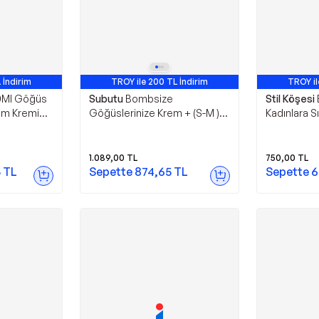
 İndirim
TROY ile 200 TL İndirim
TROY il
0Ml Göğüs
Subutu
Bombsize
Stil Köşesi
kım Kremi
Göğüslerinize Krem + (S-M )
Kadınlara S
st Enhance
Mikro Kapsüllü Şekillendirici
Belirgin Da
Tayt
Sahipleten 
Ml
1.089,00
TL
750,00
TL
5
TL
Sepette
874,65
TL
Sepette
6