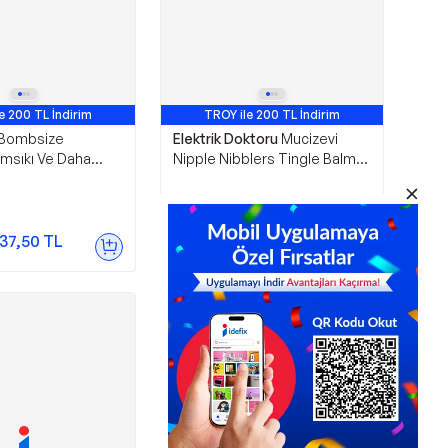
e 200 TL İndirim
TROY ile 200 TL İndirim
Bombsize
Elektrik Doktoru
Mucizevi
ımsıkı Ve Daha
Nipple Nibblers Tingle Balm
ha İri Göğüslere
Vanilla Flavored Vanilyalı
Geliştirici Krem 50
Göğüs Bakım Kremi 2 Adet 50
Ml
1.789,00
TL
37,50
TL
Sepette
1.469,65
TL