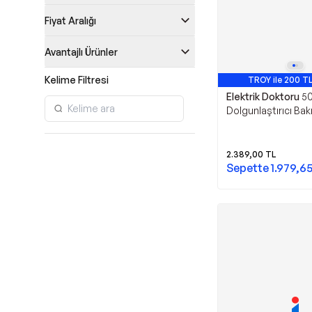
Fiyat Aralığı
Avantajlı Ürünler
Kelime Filtresi
TROY ile 200 TL
Elektrik Doktoru
5
Dolgunlaştırıcı Ba
Naneli / Mint Brea
50Ml X 2 Adet
2.389,00
TL
Sepette
1.979,6