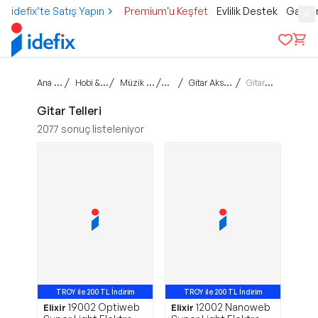
idefix’te Satış Yapın
Premium'u Keşfet
Evlilik Destek
Gamer
Ana sayfa
/
/
/
/
/
Hobi & Kültür
Müzik Aletleri
Gitar
Gitar Aksesuarları
Gitar Telleri
Gitar Telleri
2077
sonuç listeleniyor
TROY ile 200 TL İndirim
TROY ile 200 TL İndirim
19002 Optiweb
12002 Nanoweb
En Çok Satan 3. Ürün
Elixir
Elixir