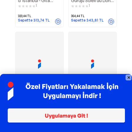
d' Istanbul - Gita
Gurdju Soleil du Lion -
Yayınevi
Gita Yayınevi
1
1
323,44
TL
354,44
TL
Sepette
313,74
TL
Sepette
343,81
TL
Kapak Tipi
TROY ile 200 TL İndirim
Secrets
Gita
Gita Yayınevi
Gita Yayınevi
d'Istanbul - E-Kitap -
Yayınevi Mes
Gita Yayınevi
Istamboulines - Gita
1
Yayınevi
349,90
TL
354,44
TL
Sepette
262,43
TL
Sepette
343,81
TL