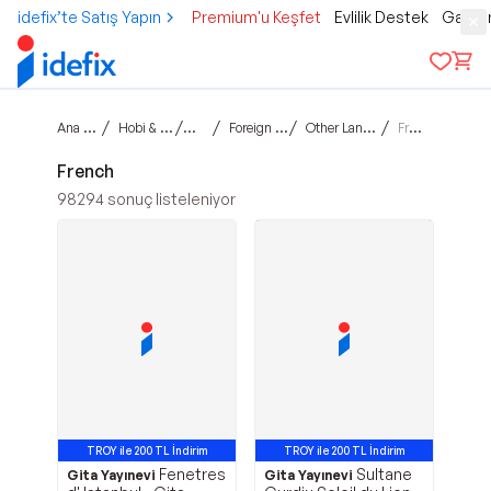
idefix’te Satış Yapın
Premium'u Keşfet
Evlilik Destek
Gamer
Ana sayfa
/
/
/
/
/
Hobi & Kültür
Kitap
Foreign Books
Other Languages
French
French
98294
sonuç listeleniyor
TROY ile 200 TL İndirim
TROY ile 200 TL İndirim
Fenetres
Sultane
Gita Yayınevi
Gita Yayınevi