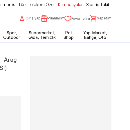
amerfix
Türk Telekom Özel
Kampanyalar
Sipariş Takibi
Giriş yap
Puanlarım
Sepetim
Favorilerim
Spor,
Süpermarket,
Pet
Yapı Market,
Outdoor
Gıda, Temizlik
Shop
Bahçe, Oto
 - Araç
SI)