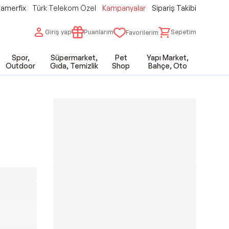
amerfix
Türk Telekom Özel
Kampanyalar
Sipariş Takibi
Giriş yap
Puanlarım
Sepetim
Favorilerim
Spor,
Süpermarket,
Pet
Yapı Market,
Outdoor
Gıda, Temizlik
Shop
Bahçe, Oto