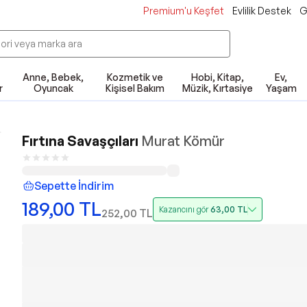
Premium'u Keşfet
Evlilik Destek
G
Anne, Bebek,
Kozmetik ve
Hobi, Kitap,
Ev,
r
Oyuncak
Kişisel Bakım
Müzik, Kırtasiye
Yaşam
Fırtına Savaşçıları
Murat Kömür
Sepette İndirim
189,00
TL
Kazancını gör
63,00
TL
252,00
TL