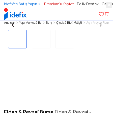
idefix’te Satış Yapın
Premium'u Keşfet
Evlilik Destek
Gamer
Ana sayfa
Yapı Market & Bahçe
Bahçe
Çiçek & Bitki Yetiştirme
Aşılı Meyve Fidanlar
Fidan & Peyzaj Bursa
Fidan & Peyzaj -