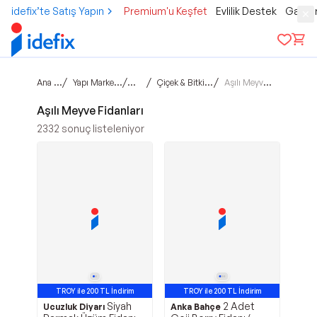
idefix’te Satış Yapın
Premium'u Keşfet
Evlilik Destek
Gamer
Ana sayfa
/
/
/
/
Yapı Market & Bahçe
Bahçe
Çiçek & Bitki Yetiştirme
Aşılı Meyve Fidanları
Aşılı Meyve Fidanları
2332
sonuç listeleniyor
TROY ile 200 TL İndirim
TROY ile 200 TL İndirim
Siyah
2 Adet
Ucuzluk Diyarı
Anka Bahçe