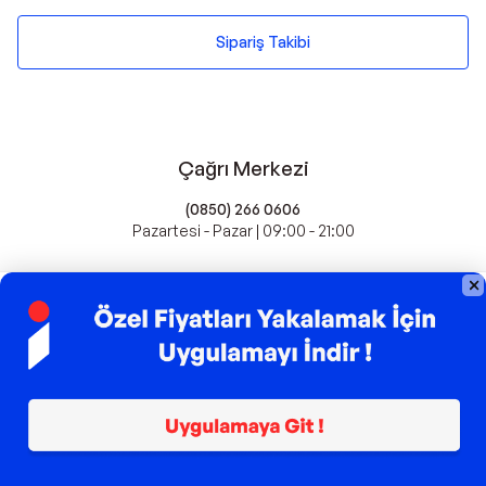
Sipariş Takibi
Çağrı Merkezi
(0850) 266 0606
Pazartesi - Pazar | 09:00 - 21:00
idefix'te Satış Yapın
Popüler Markalar
Farmasi
Xiaomi
Fissler
Kawai
Hankook
Lavazza
Fashcolle
Pro Plan