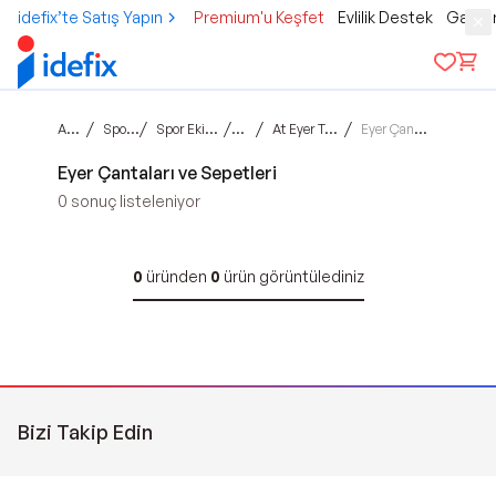
idefix’te Satış Yapın
Premium'u Keşfet
Evlilik Destek
Gamer
Ana sayfa
/
/
/
/
/
Spor & Outdoor
Spor Ekipman & Aksesuar
Binicilik
At Eyer Takımı Aksesuarları
Eyer Çantaları ve Sepetleri
Eyer Çantaları ve Sepetleri
0
sonuç listeleniyor
0
üründen
0
ürün görüntülediniz
Bizi Takip Edin