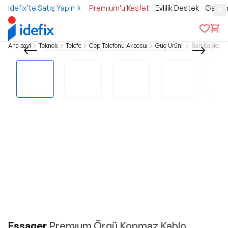
idefix’te Satış Yapın
Premium'u Keşfet
Evlilik Destek
Gamer
Ana sayfa
Teknoloji
Telefon
Cep Telefonu Aksesuarları
Güç Ürünleri
Şarj Kabloları
Essager
Premıum Örgü Kopmaz Kablo