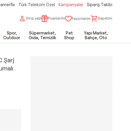
amerfix
Türk Telekom Özel
Kampanyalar
Sipariş Takibi
Giriş yap
Puanlarım
Sepetim
Favorilerim
Spor,
Süpermarket,
Pet
Yapı Market,
Outdoor
Gıda, Temizlik
Shop
Bahçe, Oto
C Şarj
umalı