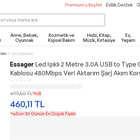
Premium'u Keşfet
Evlilik Destek
G
Anne, Bebek,
Kozmetik ve
Hobi, Kitap,
Ev,
r
Oyuncak
Kişisel Bakım
Müzik, Kırtasiye
Yaşam
leri
Şarj Kabloları
Essager
Led Işıklı 2 Metre 3.0A USB to Type 
Kablosu 480Mbps Veri Aktarım Şarj Akım Kor
499,50
TL
%
8
460,11
TL
Son 30 Günün En Düşük Fiyatı