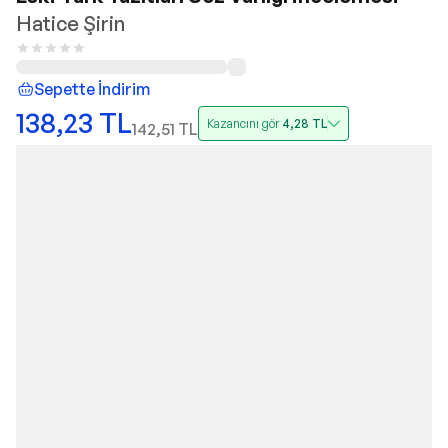
Hatice Şirin
Sepette İndirim
138,23
TL
Kazancını gör
4,28
TL
142,51
TL