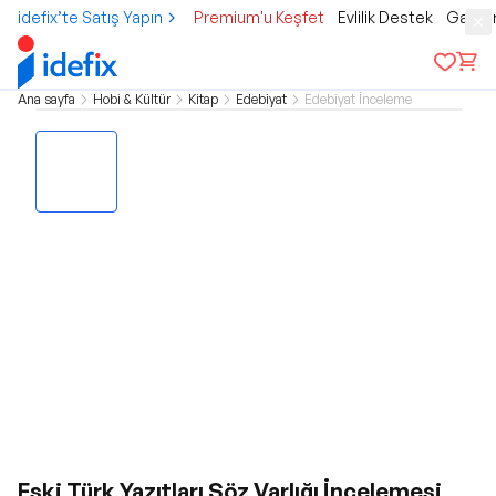
idefix’te Satış Yapın
Premium'u Keşfet
Evlilik Destek
Gamer
Ana sayfa
Hobi & Kültür
Kitap
Edebiyat
Edebiyat İnceleme
Eski Türk Yazıtları Söz Varlığı İncelemesi