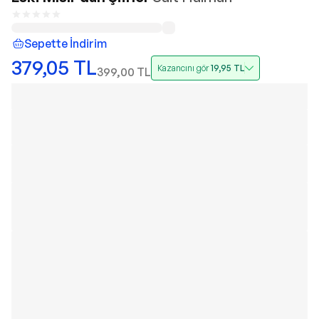
Sepette İndirim
379,05
TL
Kazancını gör
19,95
TL
399,00
TL