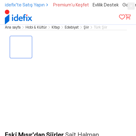
idefix’te Satış Yapın
Premium'u Keşfet
Evlilik Destek
Gamer
Ana sayfa
Hobi & Kültür
Kitap
Edebiyat
Şiir
Türk Şiir
Eski Mısır'dan Şiirler
Sait Halman