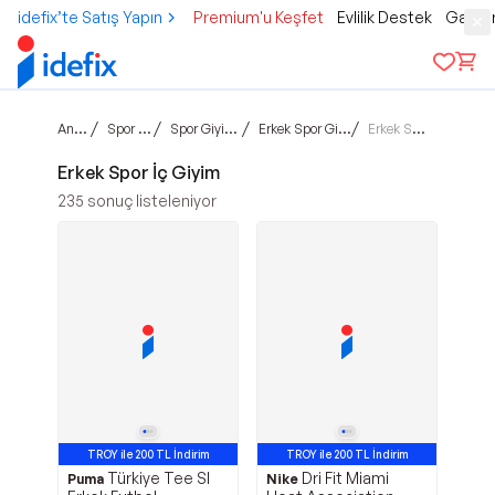
idefix’te Satış Yapın
Premium'u Keşfet
Evlilik Destek
Gamer
Ana sayfa
/
/
/
/
Spor & Outdoor
Spor Giyim & Aksesuar
Erkek Spor Giyim & Aksesuar
Erkek Spor İç Giyim
Erkek Spor İç Giyim
235
sonuç listeleniyor
TROY ile 200 TL İndirim
TROY ile 200 TL İndirim
Türkiye Tee Sl
Dri Fit Miami
Avantajlı Ürün
Avantajlı Ürün
Puma
Nike