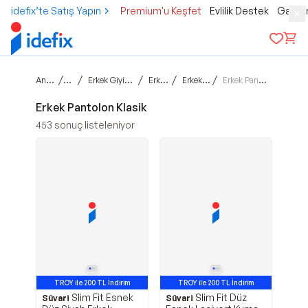
idefix’te Satış Yapın
Premium'u Keşfet
Evlilik Destek
Gamer
Ana sayfa
/
/
/
/
/
Moda
Erkek Giyim & Aksesuar
Erkek Giyim
Erkek Pantolon
Erkek Pantolon Klasik
Erkek Pantolon Klasik
453
sonuç listeleniyor
TROY ile 200 TL İndirim
TROY ile 200 TL İndirim
Slim Fit Esnek
Slim Fit Düz
Süvari
Süvari