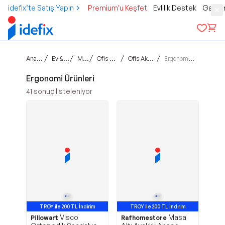
idefix’te Satış Yapın
Premium'u Keşfet
Evlilik Destek
Gamer
Ana sayfa
/
/
/
/
/
Ev & Yaşam
Mobilya
Ofis Mobilyası
Ofis Aksesuarları
Ergonomi Ürünleri
Ergonomi Ürünleri
41
sonuç listeleniyor
TROY ile 200 TL İndirim
TROY ile 200 TL İndirim
Visco
Masa
Pillowart
Rafhomestore