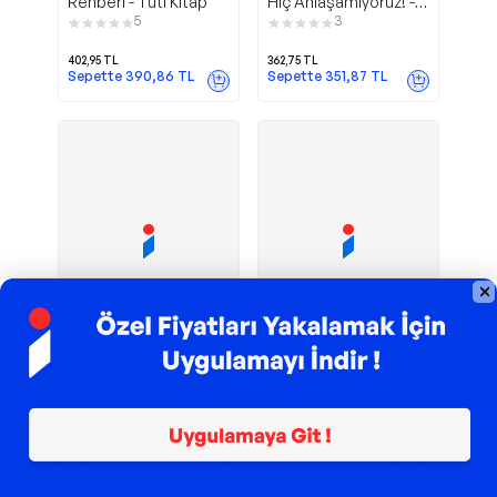
Rehberi - Tuti Kitap
Hiç Anlaşamıyoruz! -
Kuraldışı Yayınları
5
3
402,95
TL
362,75
TL
Sepette
390,86
TL
Sepette
351,87
TL
Kapak Tipi
TROY ile 200 TL İndirim
Ergenleri
İmge
Elma Yayınevi
İmge Kitabevi
Anlama Kılavuzu - E-
Kitabevi Ergenlik -
Kitap - Elma Yayınevi
İmge Kitabevi
1
40,05
TL
1.305,36
TL
Sepette
979,02
TL