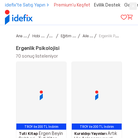
idefix’te Satış Yapın
Premium'u Keşfet
Evlilik Destek
Gamer
Ana sayfa
/
/
/
/
/
Hobi & Kültür
Kitap
Eğitim Başvuru
Aile Çocuk
Ergenlik Psikolojisi
Ergenlik Psikolojisi
70
sonuç listeleniyor
TROY ile 200 TL İndirim
TROY ile 200 TL İndirim
Ergen Beyin
Artık
Tuti Kitap
Kuraldışı Yayınları