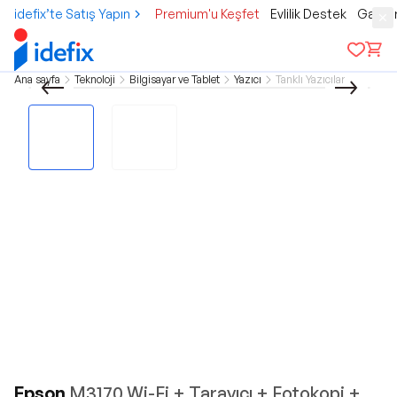
idefix’te Satış Yapın
Premium'u Keşfet
Evlilik Destek
Gamer
Ana sayfa
Teknoloji
Bilgisayar ve Tablet
Yazıcı
Tanklı Yazıcılar
Epson
M3170 Wi-Fi + Tarayıcı + Fotokopi +