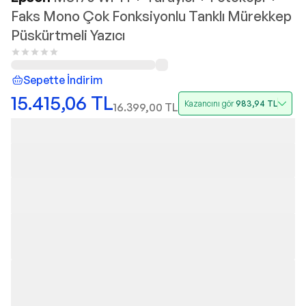
Faks Mono Çok Fonksiyonlu Tanklı Mürekkep
Püskürtmeli Yazıcı
Sepette İndirim
15.415,06
TL
Kazancını gör
983,94
TL
16.399,00
TL