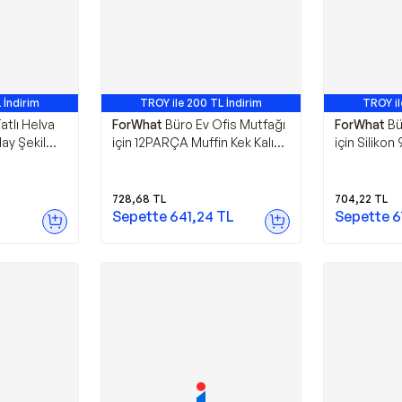
 İndirim
TROY ile 200 TL İndirim
TROY il
Tatlı Helva
ForWhat
Büro Ev Ofis Mutfağı
ForWhat
Bü
lay Şekil
için 12PARÇA Muffin Kek Kalıbı
için Silikon
 Kalıbı
Seti
Dilim Kalp St
728,68
TL
704,22
TL
Sepette
641,24
TL
Sepette
6