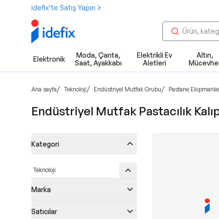
idefix’te Satış Yapın
Moda, Çanta,
Elektrikli Ev
Altın,
Elektronik
Saat, Ayakkabı
Aletleri
Mücevhe
/
/
/
Ana sayfa
Teknoloji
Endüstriyel Mutfak Grubu
Pastane Ekipmanlar
Endüstriyel Mutfak Pastacılık Kalıp
Kategori
Teknoloji
Marka
Satıcılar