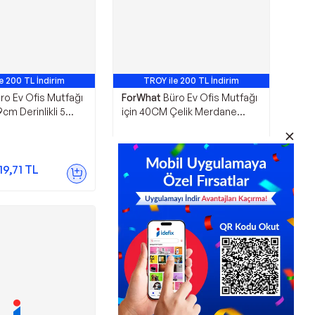
e 200 TL İndirim
TROY ile 200 TL İndirim
ro Ev Ofis Mutfağı
ForWhat
Büro Ev Ofis Mutfağı
 9cm Derinlikli 5
için 40CM Çelik Merdane
il Kek Kalıbı
Hamur Rulosu
993,65
TL
19,71
TL
Sepette
874,41
TL