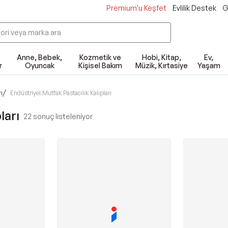
Premium'u Keşfet
Evlilik Destek
G
Anne, Bebek,
Kozmetik ve
Hobi, Kitap,
Ev,
r
Oyuncak
Kişisel Bakım
Müzik, Kırtasiye
Yaşam
/
ı
Endüstriyel Mutfak Pastacılık Kalıpları
ları
22
sonuç listeleniyor