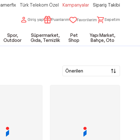
amerfix
Türk Telekom Özel
Kampanyalar
Sipariş Takibi
Giriş yap
Puanlarım
Sepetim
Favorilerim
Spor,
Süpermarket,
Pet
Yapı Market,
Outdoor
Gıda, Temizlik
Shop
Bahçe, Oto
Önerilen