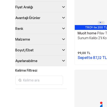
Fiyat Aralığı
Avantajlı Ürünler
TROY ile 200 TL
Renk
Mucit home
Pilav 
Sunum Kalıbı 2'li Ko
Malzeme
Veren Pratik Mutfak
Boyut/Ebat
99,00
TL
Sepette
87,12
TL
Ayarlanabilme
Kelime Filtresi