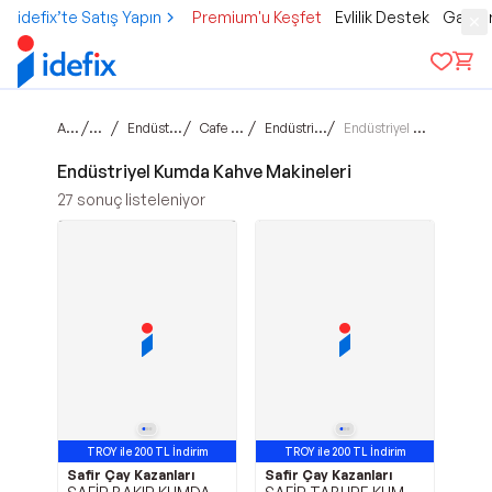
idefix’te Satış Yapın
Premium'u Keşfet
Evlilik Destek
Gamer
Ana sayfa
/
/
/
/
/
Teknoloji
Endüstriyel Mutfak Grubu
Cafe & Bar Ekipmanları
Endüstriyel Kahve Makineleri
Endüstriyel Kumda Kahve Makineleri
Endüstriyel Kumda Kahve Makineleri
27
sonuç listeleniyor
TROY ile 200 TL İndirim
TROY ile 200 TL İndirim
Safir Çay Kazanları
Safir Çay Kazanları