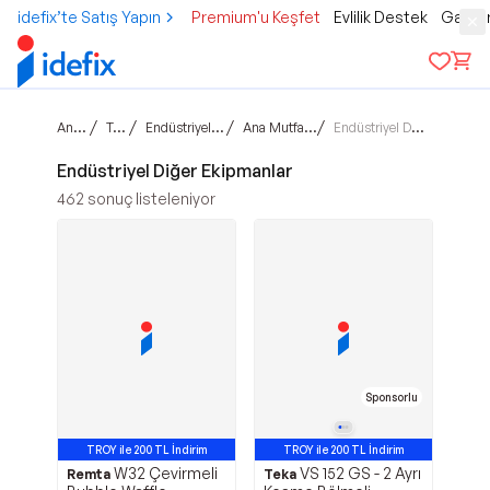
idefix’te Satış Yapın
Premium'u Keşfet
Evlilik Destek
Gamer
Ana sayfa
/
/
/
/
Teknoloji
Endüstriyel Mutfak Grubu
Ana Mutfak Ekipmanları
Endüstriyel Diğer Ekipmanlar
Endüstriyel Diğer Ekipmanlar
462
sonuç listeleniyor
Sponsorlu
TROY ile 200 TL İndirim
TROY ile 200 TL İndirim
W32 Çevirmeli
VS 152 GS - 2 Ayrı
Remta
Teka