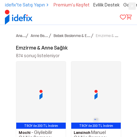
idefix’te Satış Yapın
Premium'u Keşfet
Evlilik Destek
Gamer
Ana sayfa
/
/
/
Anne Bebek Çocuk
Bebek Beslenme & Emzirme Gereçleri
Emzirme & Anne Sağlık
Emzirme & Anne Sağlık
874
sonuç listeleniyor
TROY ile 200 TL İndirim
TROY ile 200 TL İndirim
- Giyilebilir
Manuel
Mochi
Lansinoh