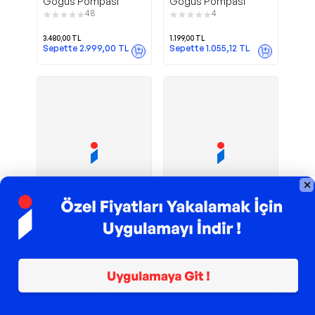
Göğüs Pompası
Göğüs Pompası
48
4
3.480,00
TL
1.199,00
TL
Sepette
2.999,00
TL
Sepette
1.055,12
TL
TROY ile 200 TL İndirim
TROY ile 200 TL İndirim
AC-3030
Giyilebilir
Acura
Lansinoh
Giyilebilir Göğüs
Çiftli Göğüs Pompası
Pompası
10
18
973,64
TL
6.499,00
TL
Sepette
935,00
TL
Sepette
6.369,02
TL