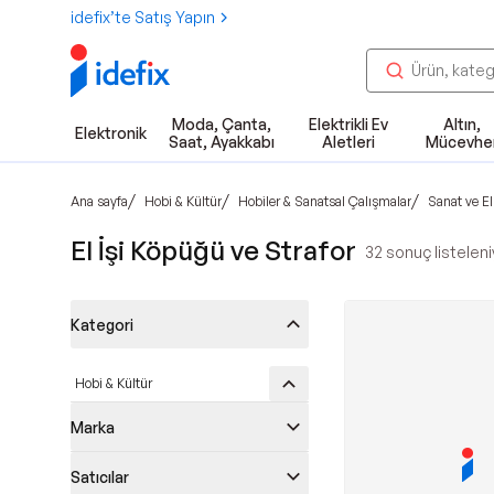
idefix’te Satış Yapın
Moda, Çanta,
Elektrikli Ev
Altın,
Elektronik
Saat, Ayakkabı
Aletleri
Mücevhe
/
/
/
Ana sayfa
Hobi & Kültür
Hobiler & Sanatsal Çalışmalar
Sanat ve El
El İşi Köpüğü ve Strafor
32
sonuç listeleni
Kategori
Hobi & Kültür
Marka
Satıcılar