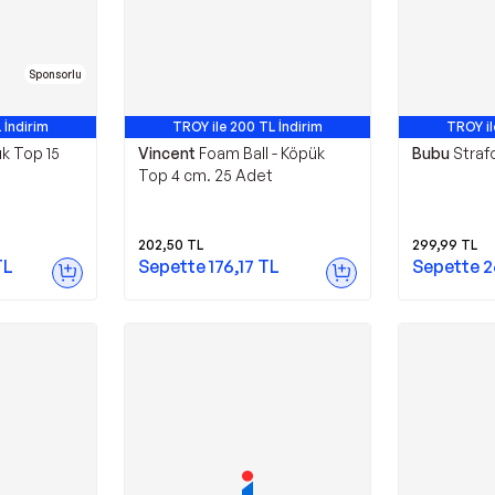
Sponsorlu
 İndirim
TROY ile 200 TL İndirim
TROY il
k Top 15
Vincent
Foam Ball - Köpük
Bubu
Straf
)
Top 4 cm. 25 Adet
202,50
TL
299,99
TL
TL
Sepette
176,17
TL
Sepette
2