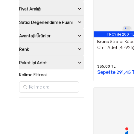
Fiyat Aralığı
Satıcı Değerlendirme Puanı
TROY ile 200 TL
Avantajlı Ürünler
Brons
Strafor Köpü
Cm 1 Adet (Br-926
Renk
Paket İçi Adet
335,00
TL
Sepette
291,45
Kelime Filtresi