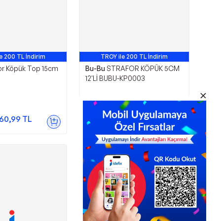
e 200 TL İndirim
TROY ile 200 TL İndirim
or Köpük Top 15cm
Bu-Bu
STRAFOR KÖPÜK 5CM
12'Lİ BUBU-KP0003
109,00
TL
60,99
TL
Sepette
103,55
TL