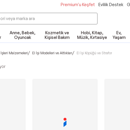
Premium'u Keşfet
Evlilik Destek
G
Anne, Bebek,
Kozmetik ve
Hobi, Kitap,
Ev,
r
Oyuncak
Kişisel Bakım
Müzik, Kırtasiye
Yaşam
/
/
 İşleri Malzemeleri
El İşi Modelleri ve Altlıkları
El İşi Köpüğü ve Strafor
yor