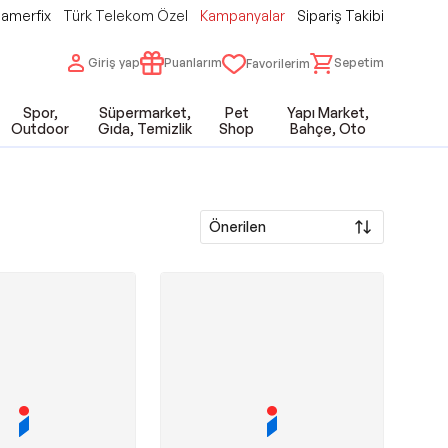
amerfix
Türk Telekom Özel
Kampanyalar
Sipariş Takibi
Giriş yap
Puanlarım
Sepetim
Favorilerim
Spor,
Süpermarket,
Pet
Yapı Market,
Outdoor
Gıda, Temizlik
Shop
Bahçe, Oto
Önerilen