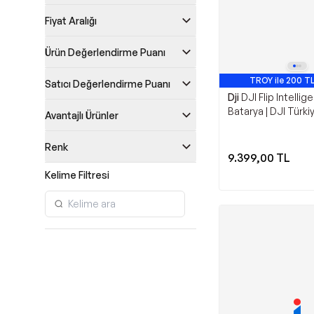
Fiyat Aralığı
Ürün Değerlendirme Puanı
TROY ile 200 TL
Satıcı Değerlendirme Puanı
Dji
DJI Flip Intellige
Batarya | DJI Türki
Avantajlı Ürünler
Karacasulu Garantil
Renk
9.399,00
TL
Kelime Filtresi