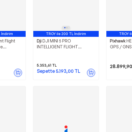
 İndirim
TROY ile 200 TL İndirim
TROY il
nt Flight
Dji
DJI MINI 5 PRO
Pixhawk
HE
ye
INTELLIGENT FLIGHT
GPS / GNSS
i |
BATTERY PLUS
Garantili)
5.353,61
TL
28.899,9
Sepette
5.193,00
TL