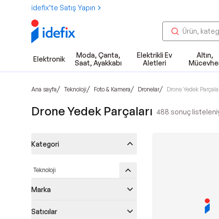
idefix’te Satış Yapın
Moda, Çanta,
Elektrikli Ev
Altın,
Elektronik
Saat, Ayakkabı
Aletleri
Mücevhe
/
/
/
/
Ana sayfa
Teknoloji
Foto & Kamera
Dronelar
Drone Yedek Parçala
Drone Yedek Parçaları
488
sonuç listeleni
Kategori
Teknoloji
Marka
Satıcılar