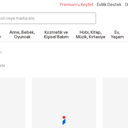
Premium'u Keşfet
Evlilik Destek
G
Anne, Bebek,
Kozmetik ve
Hobi, Kitap,
Ev,
r
Oyuncak
Kişisel Bakım
Müzik, Kırtasiye
Yaşam
rı
yor