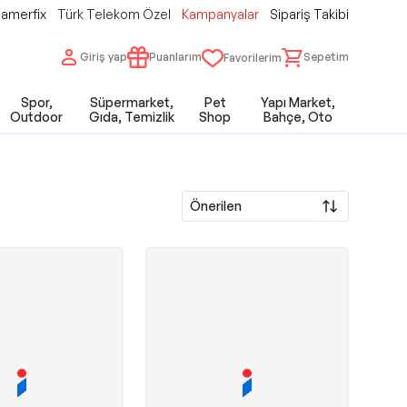
amerfix
Türk Telekom Özel
Kampanyalar
Sipariş Takibi
Giriş yap
Puanlarım
Sepetim
Favorilerim
Spor,
Süpermarket,
Pet
Yapı Market,
Outdoor
Gıda, Temizlik
Shop
Bahçe, Oto
Önerilen