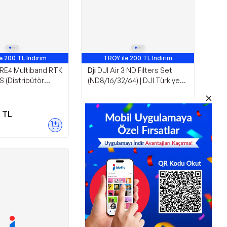
e 200 TL İndirim
TROY ile 200 TL İndirim
RE4 Multiband RTK
Dji
DJI Air 3 ND Filters Set
 (Distribütör
(ND8/16/32/64) | DJI Türkiye
Karacasulu Garantili |
8.037,85
TL
0
TL
Sepette
7.796,71
TL