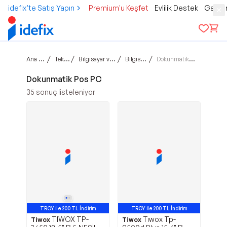
idefix’te Satış Yapın
Premium'u Keşfet
Evlilik Destek
Gamer
Ana sayfa
/
/
/
/
Teknoloji
Bilgisayar ve Tablet
Bilgisayarlar
Dokunmatik Pos PC
Dokunmatik Pos PC
35
sonuç listeleniyor
TROY ile 200 TL İndirim
TROY ile 200 TL İndirim
TIWOX TP-
Tıwox Tp-
Tiwox
Tiwox