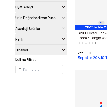
Fiyat Aralığı
Ürün Değerlendirme Puanı
TROY ile 200 TL
Avantajlı Ürünler
Sihir Dükkanı
Hogw
Flama Kırlangıç Ke
Renk
4
Cinsiyet
229,00
TL
Sepette
206,10
Kelime Filtresi