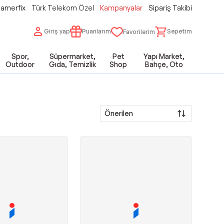
amerfix
Türk Telekom Özel
Kampanyalar
Sipariş Takibi
Giriş yap
Puanlarım
Sepetim
Favorilerim
Spor,
Süpermarket,
Pet
Yapı Market,
Outdoor
Gıda, Temizlik
Shop
Bahçe, Oto
Önerilen