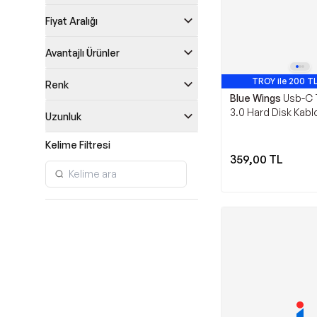
Fiyat Aralığı
Avantajlı Ürünler
TROY ile 200 TL
Renk
Blue Wings
Usb-C 
3.0 Hard Disk Kablo
Uzunluk
Metre – 5gbps Yüks
Veri Aktarımı – Typ
Kelime Filtresi
HDD & SSD Bağlant
359,00
TL
(Wd, Seagate, Tos
Uyumlu)