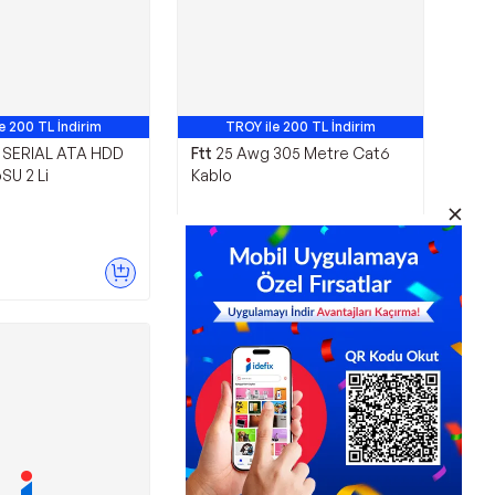
e 200 TL İndirim
TROY ile 200 TL İndirim
 SERIAL ATA HDD
Ftt
25 Awg 305 Metre Cat6
SU 2 Li
Kablo
4.394,58
TL