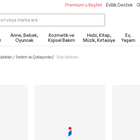
Premium'u Keşfet
Evlilik Destek
G
Anne, Bebek,
Kozmetik ve
Hobi, Kitap,
Ev,
r
Oyuncak
Kişisel Bakım
Müzik, Kırtasiye
Yaşam
/
Kablolar / Switch ve Çoklayıcılar
Disk Kabloları