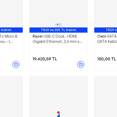
 İndirim
TROY ile 200 TL İndirim
TROY il
To Micro B
Razer
USB-C Dock - HDMI,
Oem
SATA
su – 1
Gigabit Ethernet, 3,5 mm ses
DATA Kablo
ek Hızlı
bağlantı noktası, USB-A -C ile
e-C Harici
11 bağlantı noktası, Windows
ı Kablosu
Mac ile uyumlu (4K ile ekran
19.420,59
TL
150,00
TL
hiba
çıkışı, 7.1 surround ses)