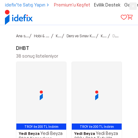
idefix’te Satış Yapın
Premium'u Keşfet
Evlilik Destek
Gamer
Ana sayfa
/
/
/
/
/
Hobi & Kültür
Kitap
Ders ve Sınav Kitapları
KPSS
DHBT
DHBT
38
sonuç listeleniyor
TROY ile 200 TL İndirim
TROY ile 200 TL İndirim
Yedi Beyza
Yedi Beyza
Yedi Beyza
Yedi Beyza