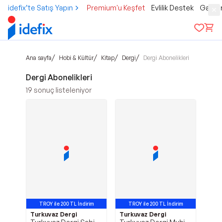
idefix’te Satış Yapın
Premium'u Keşfet
Evlilik Destek
Gamer
/
/
/
/
Ana sayfa
Hobi & Kültür
Kitap
Dergi
Dergi Abonelikleri
Dergi Abonelikleri
19
sonuç listeleniyor
TROY ile 200 TL İndirim
TROY ile 200 TL İndirim
Turkuvaz Dergi
Turkuvaz Dergi