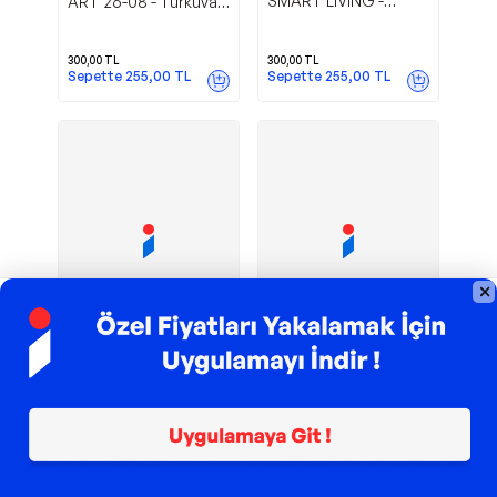
SMART LIVING -
ART 26-08 - Turkuvaz
Turkuvaz Dergi
Dergi
300,00
TL
300,00
TL
Sepette
255,00
TL
Sepette
255,00
TL
TROY ile 200 TL İndirim
TROY ile 200 TL İndirim
HOUSE
HOME
Turkuvaz Dergi
Turkuvaz Dergi
BEAUTIFUL SPECIAL
ART ÖZEL SADE
SUMMER 2024 -
YAŞAM 2024-2 -
Turkuvaz Dergi
Turkuvaz Dergi
155,00
TL
145,00
TL
Sepette
131,75
TL
Sepette
123,25
TL