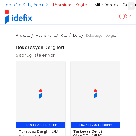
idefix’te Satış Yapın
Premium'u Keşfet
Evlilik Destek
Gamer
Ana sayfa
/
/
/
/
Hobi & Kültür
Kitap
Dergi
Dekorasyon Dergileri
Dekorasyon Dergileri
5
sonuç listeleniyor
TROY ile 200 TL İndirim
TROY ile 200 TL İndirim
HOME
Turkuvaz Dergi
Turkuvaz Dergi