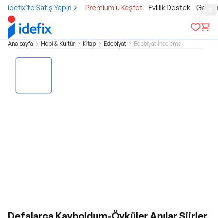
idefix’te Satış Yapın
Premium'u Keşfet
Evlilik Destek
Gamer
Ana sayfa
Hobi & Kültür
Kitap
Edebiyat
Edebiyat İnceleme
Defalarca Kayboldum-Öyküler Anılar Şiirler