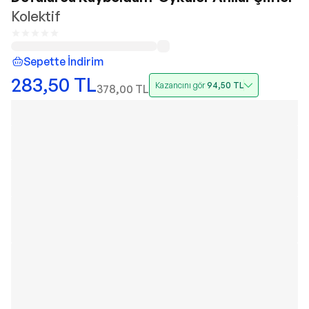
Kolektif
Sepette İndirim
283,50
TL
Kazancını gör
94,50
TL
378,00
TL