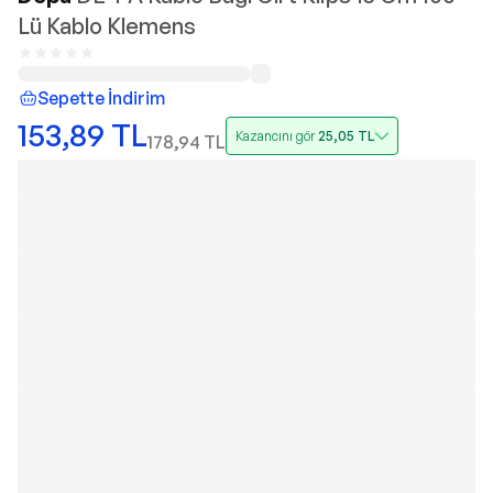
Lü Kablo Klemens
Sepette İndirim
153,89
TL
Kazancını gör
25,05
TL
178,94
TL