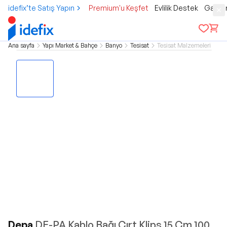
idefix’te Satış Yapın
Premium'u Keşfet
Evlilik Destek
Gamer
Ana sayfa
Yapı Market & Bahçe
Banyo
Tesisat
Tesisat Malzemeleri
Depa
DE-PA Kablo Bağı Cırt Klips 15 Cm 100