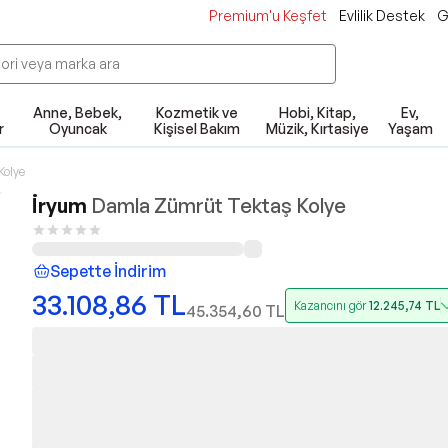
Premium'u Keşfet
Evlilik Destek
G
Anne, Bebek,
Kozmetik ve
Hobi, Kitap,
Ev,
r
Oyuncak
Kişisel Bakım
Müzik, Kırtasiye
Yaşam
Kolye
İryum
Damla Zümrüt Tektaş Kolye
Sepette İndirim
33.108,86
TL
Kazancını gör
12.245,74
TL
45.354,60
TL