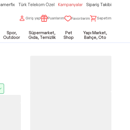
amerfix
Türk Telekom Özel
Kampanyalar
Sipariş Takibi
Giriş yap
Puanlarım
Sepetim
Favorilerim
Spor,
Süpermarket,
Pet
Yapı Market,
Outdoor
Gıda, Temizlik
Shop
Bahçe, Oto