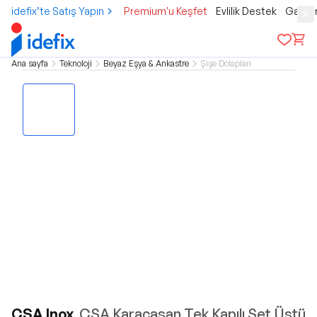
idefix’te Satış Yapın
Premium'u Keşfet
Evlilik Destek
Gamer
Ana sayfa
Teknoloji
Beyaz Eşya & Ankastre
Şişe Dolapları
CSA Inox
CSA Karacasan Tek Kapılı Set Üstü