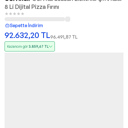
8 Li Dijital Pizza Fırını
Sepette İndirim
92.632,20
TL
96.491,87
TL
Kazancını gör
3.859,67
TL