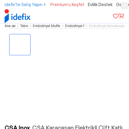
idefix’te Satış Yapın
Premium'u Keşfet
Evlilik Destek
Gamer
Ana sayfa
Teknoloji
Endüstriyel Mutfak Grubu
Endüstriyel Fırınlar
Endüstriyel Konveksiyonlu 
CSA Inox
CSA Karacasan Elektrikli Çift Katlı