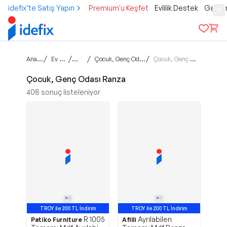
idefix’te Satış Yapın
Premium'u Keşfet
Evlilik Destek
Gamer
Ana sayfa
/
/
/
/
Ev & Yaşam
Mobilya
Çocuk, Genç Odası Mobilyaları
Çocuk, Genç Odası Ranza
Çocuk, Genç Odası Ranza
408
sonuç listeleniyor
TROY ile 200 TL İndirim
TROY ile 200 TL İndirim
R 1005
Ayrılabilen
Patiko Furniture
Afilli