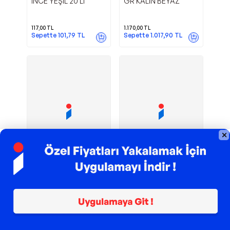
İNCE YEŞİL 20 Lİ
GR KALIN BEYAZ
117,00
TL
1.170,00
TL
Sepette
101,79
TL
Sepette
1.017,90
TL
TROY ile 200 TL İndirim
TROY ile 200 TL İndirim
ÇİÇEK TELİ 500
ÇİÇEK TELİ 500
Bezos
Bezos
GR İNCE YEŞİL
GR KALIN YEŞİL
1.170,00
TL
1.170,00
TL
Sepette
1.017,90
TL
Sepette
1.017,90
TL