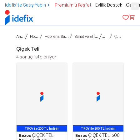
idefix’te Satış Yapın
Premium'u Keşfet
Evlilik Destek
Gamer
Ana sayfa
/
/
/
/
/
Hobi & Kültür
Hobiler & Sanatsal Çalışmalar
Sanat ve El İşleri Malzemeleri
El İşi Teli
Çiçek Teli
Çiçek Teli
4
sonuç listeleniyor
TROY ile 200 TL İndirim
TROY ile 200 TL İndirim
ÇİÇEK TELİ
ÇİÇEK TELİ 500
Bezos
Bezos