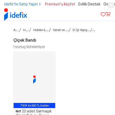
idefix’te Satış Yapın
Premium'u Keşfet
Evlilik Destek
Gamer
Ana sayfa
/
/
/
/
/
Hobi & Kültür
Hobiler & Sanatsal Çalışmalar
Sanat ve El İşleri Malzemeleri
El İşi Yapışkanları ve Mıknatısları
Çiçek Bandı
Çiçek Bandı
1
sonuç listeleniyor
TROY ile 200 TL İndirim
20 adet Sarmaşık
Nif