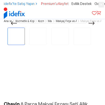
idefix’te Satış Yapın
Premium'u Keşfet
Evlilik Destek
Gamer
Ana sayfa
Kozmetik & Kişisel Bakım
Kozmetik
Makyaj
Makyaj Fırça ve Aksesuarlar
Makyaj Fırça ve Apli
Chavin
8 Parça Makyaj Fırçası Seti Allık