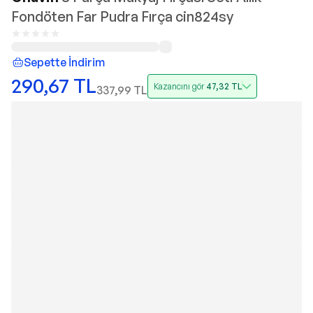
Fondöten Far Pudra Fırça cin824sy
Sepette İndirim
290,67
TL
Kazancını gör
47,32
TL
337,99
TL